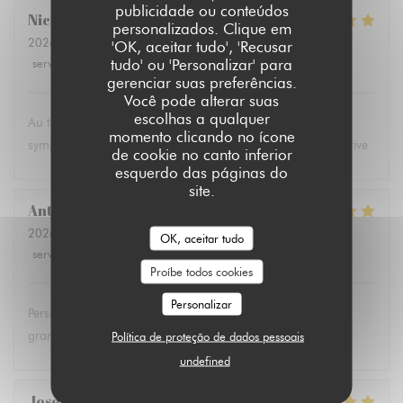
publicidade ou conteúdos
Nicolas
B
personalizados. Clique em
2026-06-13
- 20:00 - guests 4
'OK, aceitar tudo', 'Recusar
tudo' ou 'Personalizar' para
service
:
5
/5
ambience
:
5
/5
menu
:
5
/5
quality_price
:
5
/5
gerenciar suas preferências.
Você pode alterar suas
escolhas a qualquer
Au top, comme toujours les tapas comme l'ambiance et la
momento clicando no ícone
sympathie du personnel Merci pour cette belle soirée gustative
de cookie no canto inferior
esquerdo das páginas do
site.
Anthony
M
2026-06-13
- 19:15 - guests 2
OK, aceitar tudo
service
:
5
/5
ambience
:
5
/5
menu
:
5
/5
quality_price
:
5
/5
Proíbe todos cookies
Personalizar
Personnel au top! Tapas délicieuses! Je recommande
grandement 👍
Política de proteção de dados pessoais
undefined
Josette
R