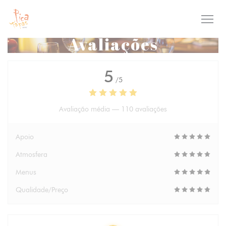
Painel de Gerenciamento de Cookies
Avaliações
5
/5
Avaliação média —
110 avaliações
Apoio
Atmosfera
Menus
Qualidade/Preço