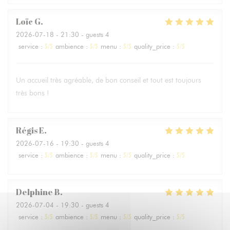
Loïc
G
2026-07-18
- 21:30 - guests 4
service
:
5
/5
ambience
:
5
/5
menu
:
5
/5
quality_price
:
5
/5
Un accueil très agréable, de bon conseil et tout est toujours
très bons !
Régis
E
2026-07-16
- 19:30 - guests 4
service
:
5
/5
ambience
:
5
/5
menu
:
5
/5
quality_price
:
5
/5
Delphine
B
2026-07-04
- 19:30 - guests 4
service
:
5
/5
ambience
:
5
/5
menu
:
5
/5
quality_price
:
5
/5