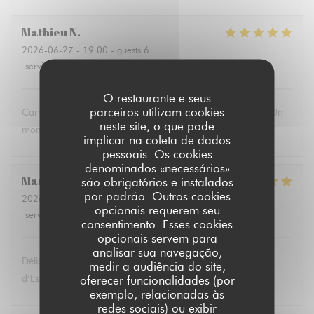
Mathieu
N
2026-06-27
- 19:00 - guests 6
service
:
5
/5
ambience
:
5
/5
menu
:
5
/5
quality_price
:
5
/5
O restaurante e seus
parceiros utilizam cookies
Carrément. Accueil, service exceptionnel. Très bons tapas. Un
neste site, o que pode
moment de pur plaisir
implicar na coleta de dados
pessoais. Os cookies
denominados «necessários»
Marie-Laure
K
são obrigatórios e instalados
por padrão. Outros cookies
2026-06-26
- 20:15 - guests 5
opcionais requerem seu
service
:
5
/5
ambience
:
5
/5
menu
:
5
/5
quality_price
:
5
/5
consentimento. Esses cookies
opcionais servem para
analisar sua navegação,
Délicieux tapas, accueil et service au top ! Un petit coin
medir a audiência do site,
d’Espagne au cœur de Lille,
oferecer funcionalidades (por
exemplo, relacionadas às
redes sociais) ou exibir