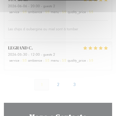
2026-06-06
- 20:00 - guests 2
service
:
5
/5
ambience
:
5
/5
menu
:
5
/5
quality_price
:
5
/5
Les chips d aubergine au miel sont à tomber
LEGRAND
C
2026-05-30
- 12:00 - guests 2
service
:
5
/5
ambience
:
5
/5
menu
:
5
/5
quality_price
:
5
/5
1
2
3