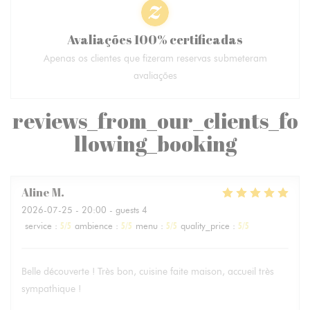
Avaliações 100% certificadas
Apenas os clientes que fizeram reservas submeteram
avaliações
reviews_from_our_clients_fo
llowing_booking
Aline
M
2026-07-25
- 20:00 - guests 4
service
:
5
/5
ambience
:
5
/5
menu
:
5
/5
quality_price
:
5
/5
Belle découverte ! Très bon, cuisine faite maison, accueil très
sympathique !