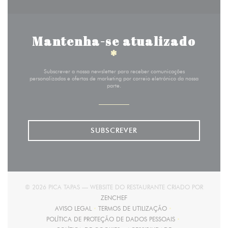
Mantenha-se atualizado
*
Subscrever a nossa newsletter para receber comunicações
personalizadas e ofertas de marketing por correio eletrónico da nossa
parte.
SUBSCREVER
© 2026 PICA TAPAS — WEBSITE DO RESTAURANTE CRIADO POR
((ABRE NUMA NOVA JANELA))
ZENCHEF
AVISO LEGAL
TERMOS DE UTILIZAÇÃO
((ABRE NUMA NOVA JANELA))
((ABRE NUMA NOVA JANELA))
POLÍTICA DE PROTEÇÃO DE DADOS PESSOAIS
((ABRE NUMA NOVA JANELA))