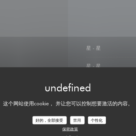
星
-
星
星
-
星
星期日
这个网站使用cookie， 并让您可以控制想要激活的内容。
无线上网
好的，全部接受
禁用
个性化
保密政策