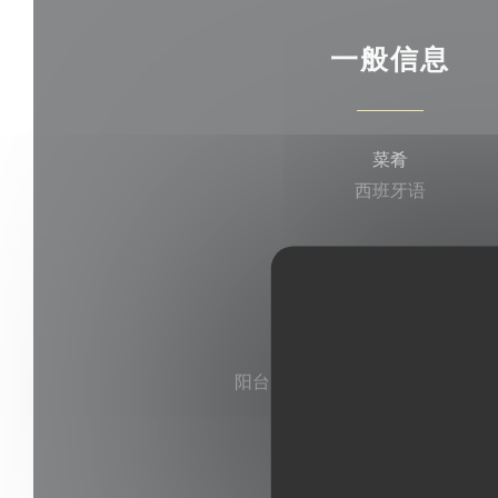
一般信息
菜肴
西班牙语
经营类型
熟食店, 主题餐厅
服务
阳台, 晚间, 私人租用, 停车场, 
支付方式
签证, 大师, 现金, 借记卡