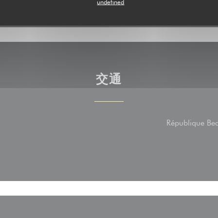
undefined
交通
République Bea