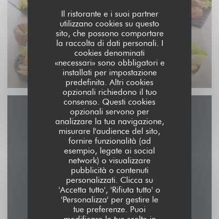
Il ristorante e i suoi partner
utilizzano cookies su questo
sito, che possono comportare
la raccolta di dati personali. I
cookies denominati
«necessari» sono obbligatori e
installati per impostazione
predefinita. Altri cookies
opzionali richiedono il tuo
consenso. Questi cookies
opzionali servono per
Contattaci
analizzare la tua navigazione,
misurare l'audience del sito,
fornire funzionalità (ad
esempio, legate ai social
network) o visualizzare
((apre una nuov
117 Rue de Solférino 59000 Lille
pubblicità o contenuti
personalizzati. Clicca su
06 66 93 82 29
'Accetta tutto', 'Rifiuta tutto' o
'Personalizza' per gestire le
tue preferenze. Puoi
Facebook ((apre una nuova fi
modificare le tue scelte in