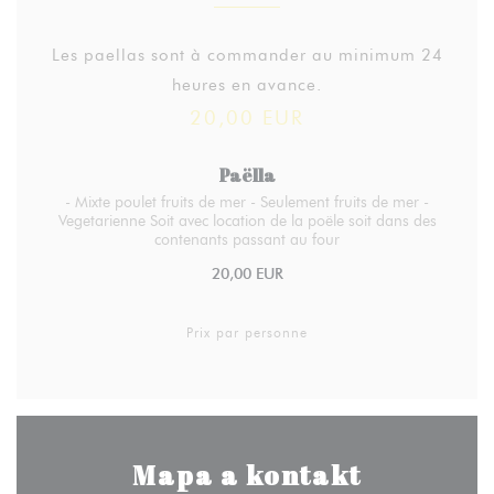
Les paellas sont à commander au minimum 24
heures en avance.
20,00 EUR
Paëlla
- Mixte poulet fruits de mer - Seulement fruits de mer -
Vegetarienne Soit avec location de la poële soit dans des
contenants passant au four
20,00 EUR
Prix par personne
Mapa a kontakt