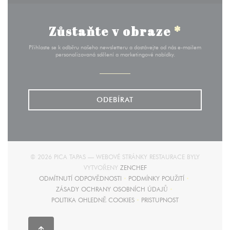
Zůstaňte v obraze
*
Přihlaste se k odběru našeho newsletteru a dostávejte od nás e-mailem
personalizovaná sdělení a marketingové nabídky.
ODEBÍRAT
© 2026 PICA TAPAS — WEBOVÉ STRÁNKY RESTAURACE BYLY
((OTEVŘE SE V NOVÉM OKNĚ)
VYTVOŘENY
ZENCHEF
ODMÍTNUTÍ ODPOVĚDNOSTI
PODMÍNKY POUŽITÍ
((OTEVŘE SE V NOVÉM OKNĚ))
((OTEVŘE SE V NOVÉM O
ZÁSADY OCHRANY OSOBNÍCH ÚDAJŮ
((OTEVŘE SE V NOVÉM OKNĚ))
POLITIKA OHLEDNĚ COOKIES
PRISTUPNOST
((OTEVŘE SE V NOVÉM OKNĚ))
((OTEVŘE SE V NOVÉM O