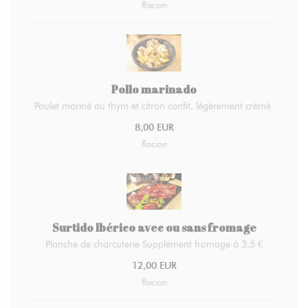
Racion
Pollo marinado
Poulet mariné au thym et citron confit, légèrement crémé.
8,00 EUR
Racion
Surtido Ibérico avec ou sans fromage
Planche de charcuterie Supplément fromage à 3,5 €
12,00 EUR
Racion