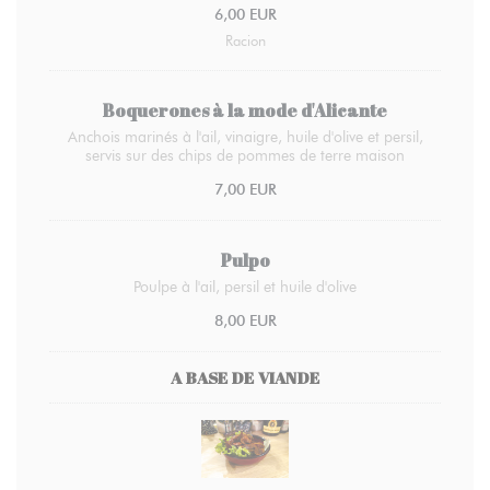
6,00 EUR
Racion
Boquerones à la mode d'Alicante
Anchois marinés à l'ail, vinaigre, huile d'olive et persil,
servis sur des chips de pommes de terre maison
7,00 EUR
Pulpo
Poulpe à l'ail, persil et huile d'olive
8,00 EUR
A BASE DE VIANDE