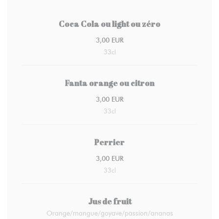
Coca Cola ou light ou zéro
3,00 EUR
33cl
Fanta orange ou citron
3,00 EUR
33cl
Perrier
3,00 EUR
33cl
Jus de fruit
Orange/mangue/goyave/passion/ananas