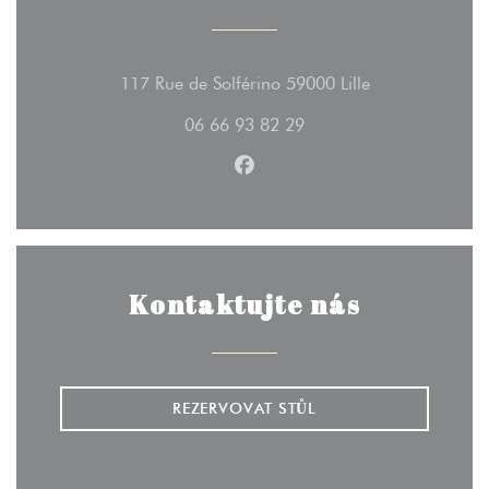
((otevře se v n
117 Rue de Solférino 59000 Lille
06 66 93 82 29
Facebook ((otevře se v novém
Kontaktujte nás
REZERVOVAT STŮL