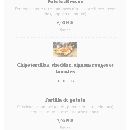
Patatas Bravas
Pomme de terre accompagnées d'une sauce brava (base
aîoli, paprika et tomate)
6,00 EUR
Racion
Chips tortillas, cheddar, oignons rouges et
tomates
10,00 EUR
Tortilla de patata
Omelette espagnole (oeufs, pomme de terre, oignons)
montée sur un pincho ( tranche de pain)
3,00 EUR
Racion