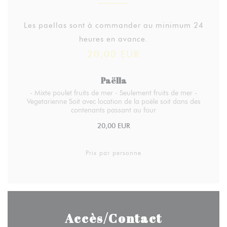
Les paellas sont à commander au minimum 24
heures en avance.
20,00 EUR
Paëlla
- Mixte poulet fruits de mer - Seulement fruits de mer -
Vegetarienne Soit avec location de la poële soit dans des
contenants passant au four
20,00 EUR
Prix par personne
Accès/Contact