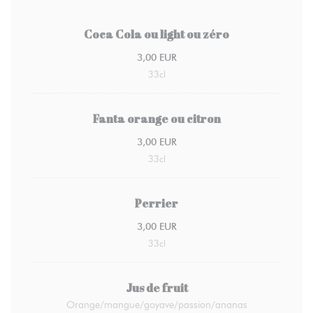
Coca Cola ou light ou zéro
3,00 EUR
33cl
Fanta orange ou citron
3,00 EUR
33cl
Perrier
3,00 EUR
33cl
Jus de fruit
Orange/mangue/goyave/passion/ananas