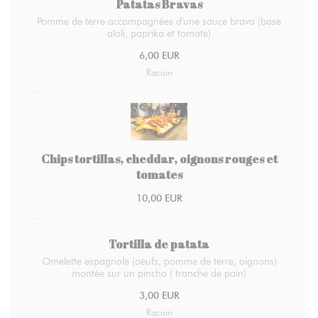
Patatas Bravas
Pomme de terre accompagnées d'une sauce brava (base
aîoli, paprika et tomate)
6,00 EUR
Racion
Chips tortillas, cheddar, oignons rouges et
tomates
10,00 EUR
Tortilla de patata
Omelette espagnole (oeufs, pomme de terre, oignons)
montée sur un pincho ( tranche de pain)
3,00 EUR
Racion