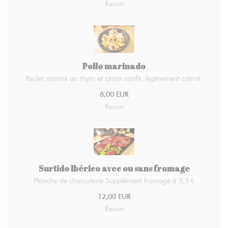
Racion
Pollo marinado
Poulet mariné au thym et citron confit, légèrement crémé.
8,00 EUR
Racion
Surtido Ibérico avec ou sans fromage
Planche de charcuterie Supplément fromage à 3,5 €
12,00 EUR
Racion