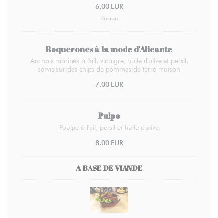
6,00 EUR
Racion
Boquerones à la mode d'Alicante
Anchois marinés à l'ail, vinaigre, huile d'olive et persil,
servis sur des chips de pommes de terre maison
7,00 EUR
Pulpo
Poulpe à l'ail, persil et huile d'olive
8,00 EUR
A BASE DE VIANDE