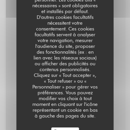
1/2 litre de sangria rouge
nécessaires » sont obligatoires
et installés par défaut.
9,00 EUR
D'autres cookies facultatifs
nécessitent votre
consentement. Ces cookies
Litre de sangria rouge
facultatifs servent à analyser
15,00 EUR
votre navigation, mesurer
l'audience du site, proposer
des fonctionnalités (ex : en
Apéritifs/ Aperitivos
lien avec les réseaux sociaux)
ou afficher des publicités ou
contenus personnalisés.
Cliquez sur « Tout accepter »,
Moscatel
« Tout refuser » ou «
Personnaliser » pour gérer vos
Vin blanc moelleux andalou
préférences. Vous pouvez
5,00 EUR
modifier vos choix à tout
moment en cliquant sur l'icône
représentant un cookie en bas
Tinto Verano
à gauche des pages du site.
Vin rouge + limonade