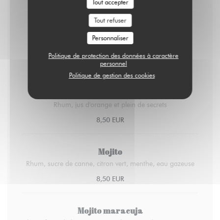
Tout accepter
5,00 EUR
Tout refuser
Cocktails
Personnaliser
6,50 EUR
Politique de protection des données à caractère
personnel
Politique de gestion des cookies
Planteur maison
Rhum, jus d'orange et plein de secrets
8,50 EUR
Mojito
Rhum, sucre de canne, citron vert, menthe, eau gazeuse
8,50 EUR
Mojito maracuja