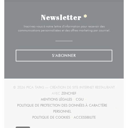
Newsletter
*
Inscrivez-vous à notre lettre d'information pour recevoir des
communications personnalisées et des offres marketing par courriel.
S'ABONNER
© 2026 PICA TAPAS — CRÉATION DE SITE INTERNET RESTAURANT
((OUVRE UNE NOUVELLE FENÊTRE)
AVEC
ZENCHEF
MENTIONS LÉGALES
CGU
((OUVRE UNE NOUVELLE FENÊTRE))
((OUVRE UNE NOUVELLE FENÊT
POLITIQUE DE PROTECTION DES DONNÉES À CARACTÈRE
((OUVRE UNE NOUVELLE FENÊTRE))
PERSONNEL
POLITIQUE DE COOKIES
ACCESSIBILITE
((OUVRE UNE NOUVELLE FENÊTRE))
((OUVRE UNE NOUVELLE FEN