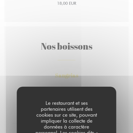
18,00 EUR
Nos boissons
Sangrias
Verre de sangria rouge
Le restaurant et ses
partenaires utilisent des
5,00 EUR
cookies sur ce site, pouvant
30 Cl
impliquer la collecte de
données à caractère
personnel. Les cookies dits «